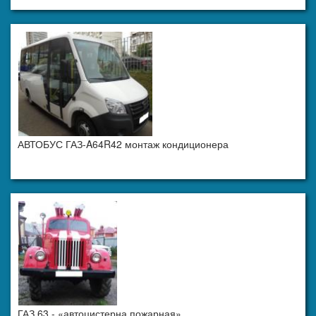
АВТОБУС ГАЗ-A64R42 монтаж кондиционера
ГАЗ 63 - «автоцистерна пожарная»