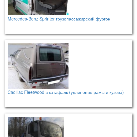
Mercedes-Benz Sprinter грузопассажирский фургон
Cadillac Fleetwood в катафалк (удлинение рамы и кузова)