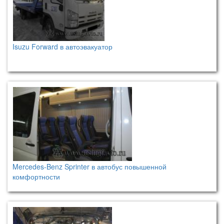
Isuzu Forward в автоэвакуатор
Mercedes-Benz Sprinter в автобус повышенной
комфортности